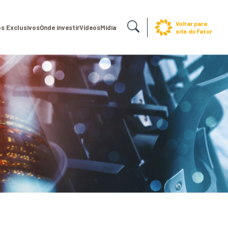
Voltar para
s Exclusivos
Onde investir
Vídeos
Mídia
site do Fator