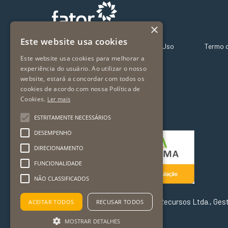
×
Este website usa cookies
Sobre Nós – Fator Far
Termos de Uso
Termo 
Este website usa cookies para melhorar a
Nossos Fundos
experiência do usuário. Ao utilizar o nosso
Fundos Exclusivos
website, estará a concordar com todos os
Onde investir
cookies de acordo com nossa Política de
Vídeos
Cookies.
Ler mais
Mídia
ESTRITAMENTE NECESSÁRIOS
DESEMPENHO
DIRECIONAMENTO
FUNCIONALIDADE
NÃO CLASSIFICADOS
A Far – Fator Administradora de Recursos Ltda., Gest
ACEITAR TODOS
RECUSAR TODOS
Resolução CVM nº 21/21.
MOSTRAR DETALHES