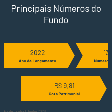
Principais Números do
Fundo
2022
13
Ano de Lançamento
Número d
R$ 9,81
Cota Patrimonial
Fonte: Fator | Junho 2026