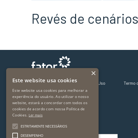
Revés de cenários
×
Este website usa cookies
Sobre Nós – Fator Far
Termos de Uso
Termo 
Este website usa cookies para melhorar a
Nossos Fundos
experiência do usuário. Ao utilizar o nosso
Fundos Exclusivos
website, estará a concordar com todos os
Onde investir
cookies de acordo com nossa Política de
Vídeos
Cookies.
Ler mais
Mídia
ESTRITAMENTE NECESSÁRIOS
DESEMPENHO