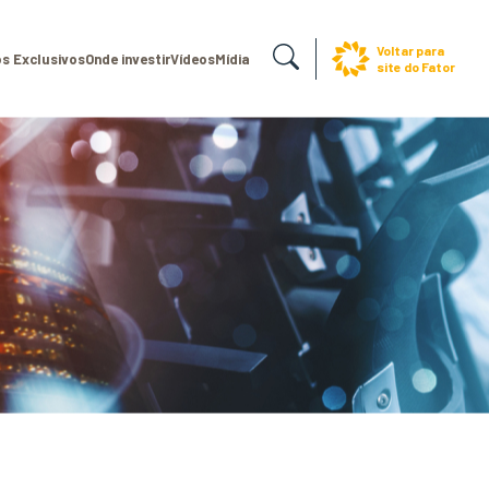
Voltar para
s Exclusivos
Onde investir
Vídeos
Mídia
site do Fator