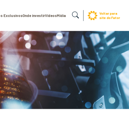
Voltar para
s Exclusivos
Onde investir
Vídeos
Mídia
site do Fator