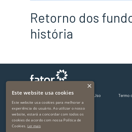
Retorno dos fundo
história
×
Este website usa cookies
Sobre Nós – Fator Far
Termos de Uso
Termo 
Este website usa cookies para melhorar a
Nossos Fundos
experiência do usuário. Ao utilizar o nosso
Fundos Exclusivos
website, estará a concordar com todos os
Onde investir
cookies de acordo com nossa Política de
Vídeos
Cookies.
Ler mais