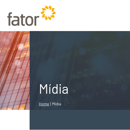
Mídia
Home
|
Mídia