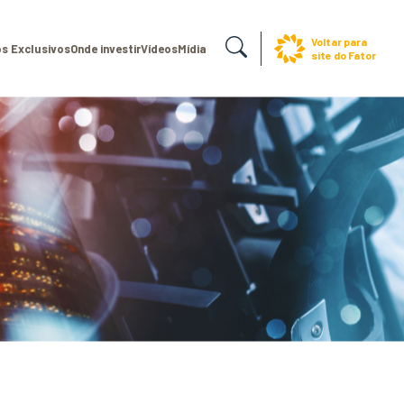
Voltar para
s Exclusivos
Onde investir
Vídeos
Mídia
site do Fator