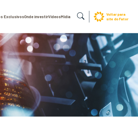
Voltar para
s Exclusivos
Onde investir
Vídeos
Mídia
site do Fator