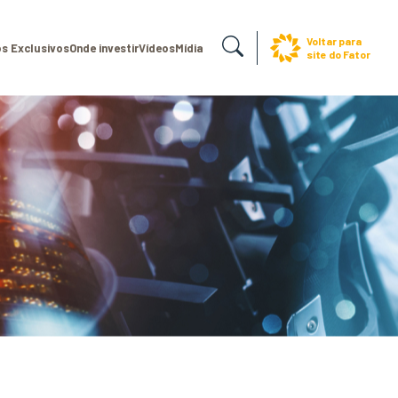
Voltar para
s Exclusivos
Onde investir
Vídeos
Mídia
site do Fator