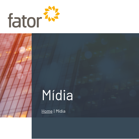
Mídia
Home
|
Mídia