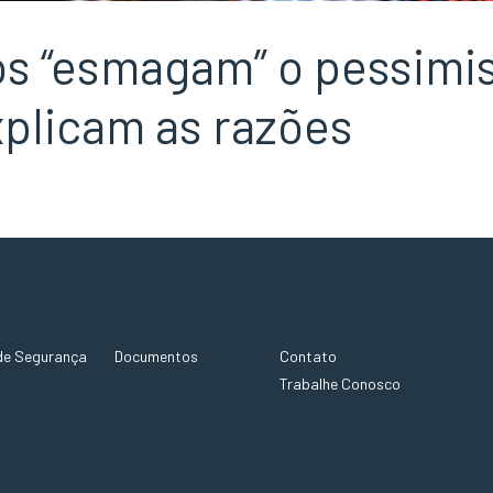
ios “esmagam” o pessim
xplicam as razões
de Segurança
Documentos
Contato
Trabalhe Conosco