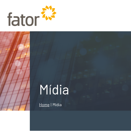
Mídia
Home
|
Mídia