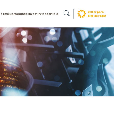
Voltar para
s Exclusivos
Onde investir
Vídeos
Mídia
site do Fator