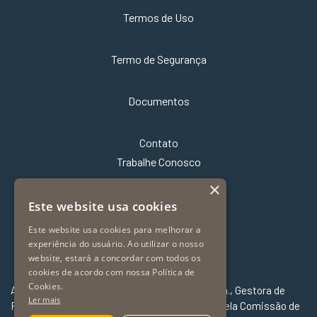
Termos de Uso
Termo de Segurança
Documentos
Contato
Trabalhe Conosco
×
Este website usa cookies
Este website usa cookies para melhorar a
experiência do usuário. Ao utilizar o nosso
website, estará a concordar com todos os
cookies de acordo com nossa Política de
Cookies.
A Far – Fator Administradora de Recursos Ltda., Gestora de
Ler mais
Recursos de Valores Mobiliários é autorizada pela Comissão de