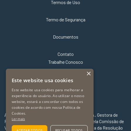
Termos de Uso
Termo de Segurança
Documentos
Contato
Trabalhe Conosco
×
Este website usa cookies
Este website usa cookies para melhorar a
experiência do usuário. Ao utilizar o nosso
website, estará a concordar com todos os
cookies de acordo com nossa Política de
Cookies.
A Far – Fator Administradora de Recursos Ltda., Gestora de
Ler mais
Recursos de Valores Mobiliários é autorizada pela Comissão de
Valores Mobiliários – CVM e constituída na forma da Resolução
ACEITAR TODOS
RECUSAR TODOS